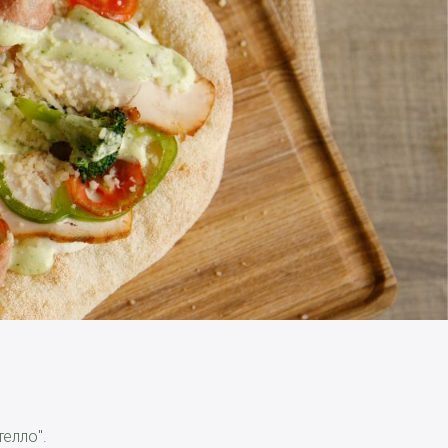
елло".