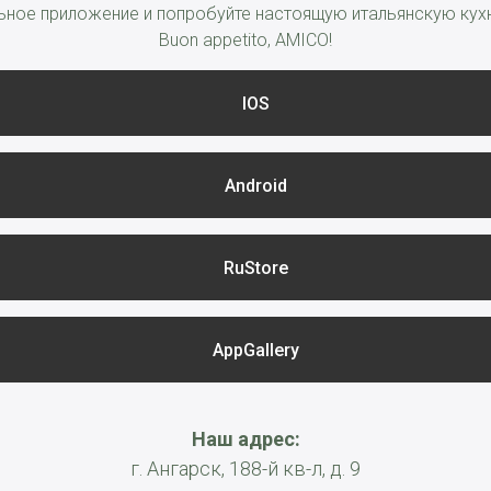
ное приложение и попробуйте настоящую итальянскую кухн
Buon appetito, AMICO!
IOS
Android
RuStore
AppGallery
Наш адрес:
г. Ангарск, 188-й кв-л, д. 9