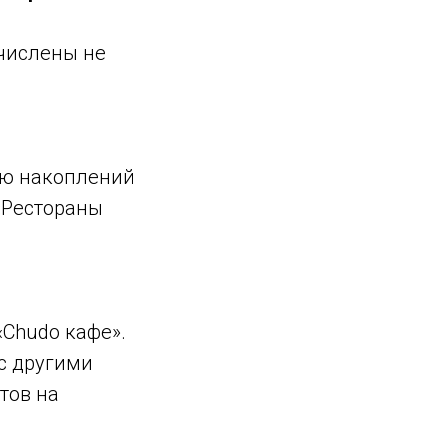
ачислены не
ию накоплений
«Рестораны
«Chudo кафе».
 с другими
тов на