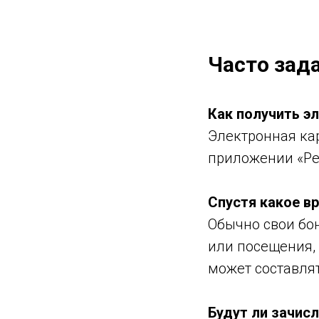
Часто зад
Как получить э
Электронная ка
приложении «Ре
Спустя какое в
Обычно свои бо
или посещения,
может составлят
Будут ли зачис