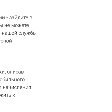
и - зайдите в
Вы не можете
ю нашей службы
усной
и, описав
мобильного
ля начисления
жить к